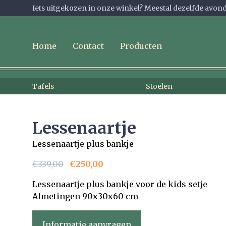
Iets uitgekozen in onze winkel? Meestal dezelfde avond 
Home
Contact
Producten
Tafels
Stoelen
Lessenaartje
Lessenaartje plus bankje
€339,00
€250,00
Lessenaartje plus bankje voor de kids setje
Afmetingen 90x30x60 cm
Informatie aanvragen